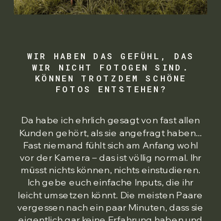
WIR HABEN DAS GEFÜHL, DAS
WIR NICHT FOTOGEN SIND.
KÖNNEN TROTZDEM SCHÖNE
FOTOS ENTSTEHEN?
Da habe ich ehrlich gesagt von fast allen
Kunden gehört, als sie angefragt haben...
Fast niemand fühlt sich am Anfang wohl
vor der Kamera – das ist völlig normal. Ihr
müsst nichts können, nichts einstudieren.
Ich gebe euch einfache Inputs, die ihr
leicht umsetzen könnt. Die meisten Paare
vergessen nach ein paar Minuten, dass sie
eigentlich gar keine Erfahrung haben und