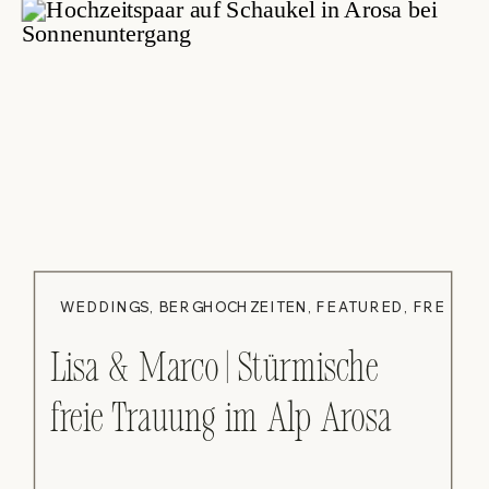
WEDDINGS
,
BERGHOCHZEITEN
,
FEATURED
,
FREIE T
Lisa & Marco | Stürmische
freie Trauung im Alp Arosa