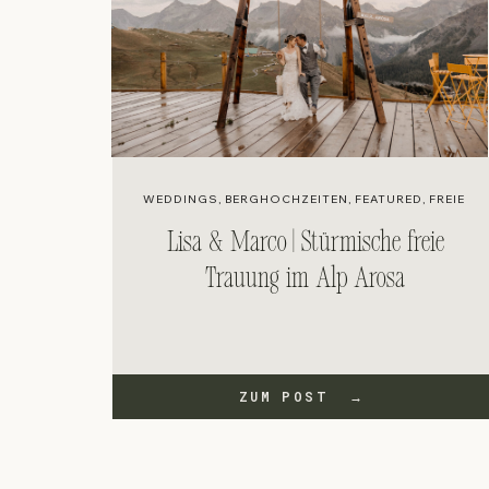
WEDDINGS
,
BERGHOCHZEITEN
,
FEATURED
,
FREIE T
Lisa & Marco | Stürmische freie
Trauung im Alp Arosa
ZUM POST →