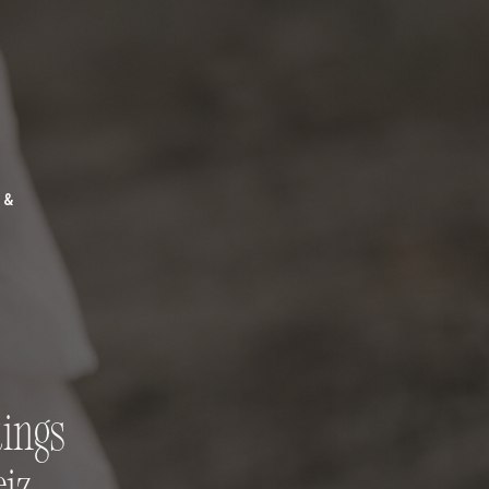
otings
Portfolio
Blog
Kontakt
 &
tings