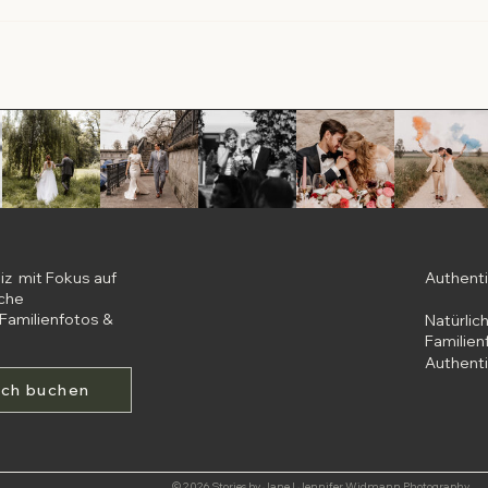
iz mit Fokus auf
Authent
iche
Familienfotos &
Natürlic
Familien
Authent
äch buchen
© 2026 Stories by Jane | Jennifer Widmann Photography