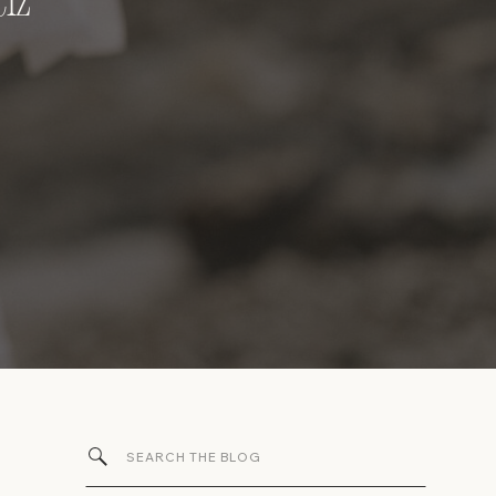
iz
Search
for: