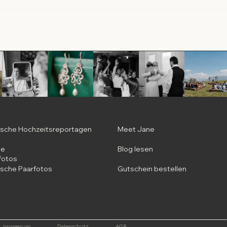
ische Hochzeitsreportagen
Meet Jane
he
Blog lesen
fotos
ische Paarfotos
Gutschein bestellen
Impressum
Datenschutz
AGB